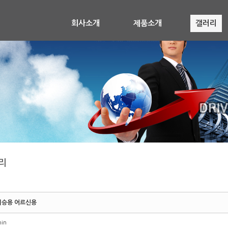
회사소개
제품소개
갤러리
리
티승용 어르신용
in