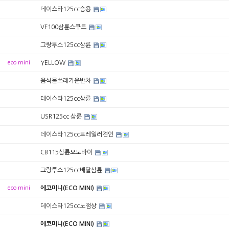
데이스타125cc승용
VF100삼륜스쿠트
그랑투스125cc삼륜
eco mini
YELLOW
음식물쓰레기운반차
데이스타125cc삼륜
USR125cc 삼륜
데이스타125cc트레일러견인
CB115삼륜오토바이
그랑투스125cc배달삼륜
eco mini
에코미니(ECO MINI)
데이스타125cc노점상
에코미니(ECO MINI)