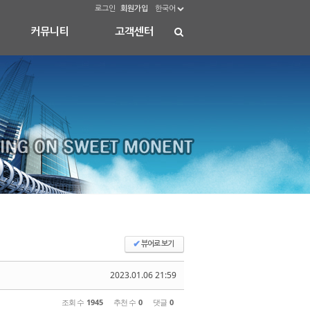
로그인
회원가입
한국어
커뮤니티
고객센터
✔
뷰어로 보기
2023.01.06 21:59
조회 수
1945
추천 수
0
댓글
0