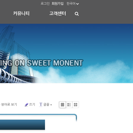
로그인
회원가입
한국어
커뮤니티
고객센터
T
 뷰어로 보기
쓰기
글꼴
Li
Zi
G
s
n
al
t
e
le
ry