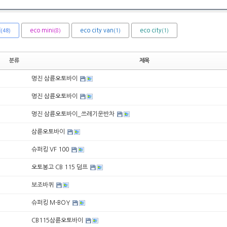
체
eco mini
eco city van
eco city
(8)
(1)
(1)
(48)
분류
제목
명진 삼륜오토바이
명진 삼륜오토바이
명진 삼륜오토바이_쓰레기운반차
삼륜오토바이
슈퍼킹 VF 100
오토봉고 CB 115 덤프
보조바퀴
슈퍼킹 M-BOY
CB115삼륜오토바이