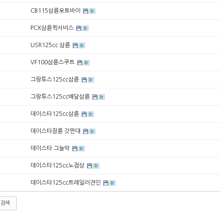
CB115삼륜오토바이
PCX삼륜퀵서비스
USR125cc 삼륜
VF100삼륜스쿠트
그랑투스125cc삼륜
그랑투스125cc배달삼륜
데이스타125cc삼륜
데이스타잠륜 갓판대
데이스타 그늘막
데이스타125cc노점상
데이스타125cc트레일러견인
검색