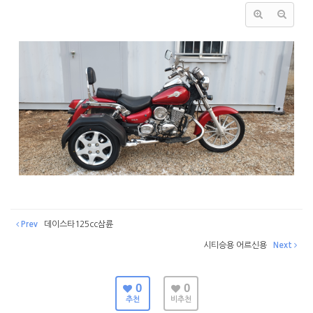
Prev
데이스타125cc삼륜
시티승용 어르신용
Next
0
0
추천
비추천