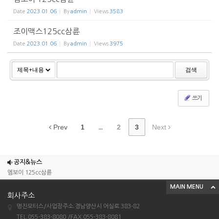
Date
2023.01.06
By
admin
Views
3583
조이맥스125cc삼륜
Date
2023.01.06
By
admin
Views
3975
검색
쓰기
Prev
1
...
2
3
Next
조이맥스125cc삼륜
공지&뉴스
엠보이 125cc삼륜
아킬라300트레일러삼륜
MAIN MENU
회사주소
아킬라300 삼륜
명진모터스/사업장주소:경남양산시 어실로 383-82
시티밴승용배달용
TEL:055-383-8080 /FAX:055-383-8081