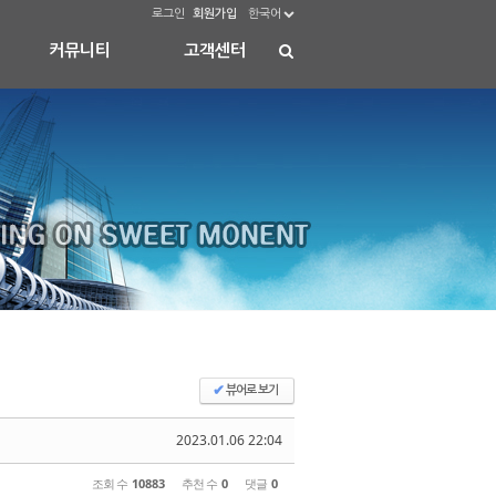
로그인
회원가입
한국어
커뮤니티
고객센터
✔
뷰어로 보기
2023.01.06 22:04
조회 수
10883
추천 수
0
댓글
0