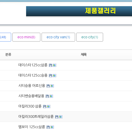
체
eco mini
eco city van
eco city
(8)
(1)
(1)
(48)
분류
제목
데이스타125cc삼륜
데이스타125cc승용
시티승용 어르신용
시티밴승용배달용
아킬라300 삼륜
아킬라300트레일러삼륜
엠보이 125cc삼륜