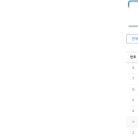
전
번호
8
7
6
5
4
»
2