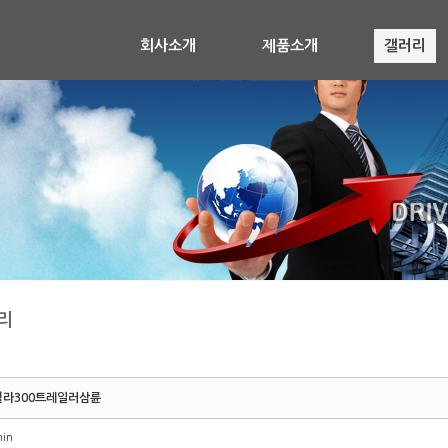
회사소개
제품소개
갤러리
리
킬라300트레일러삼륜
in