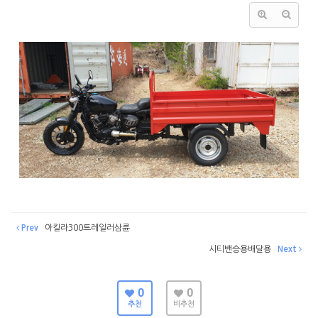
Prev
아킬라300트레일러삼륜
시티밴승용배달용
Next
0
0
추천
비추천