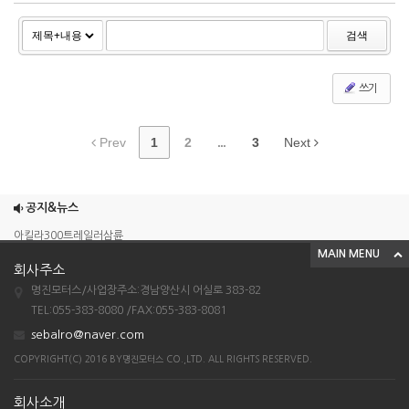
검색
쓰기
Prev
1
2
...
3
Next
조이맥스125cc삼륜
엠보이 125cc삼륜
공지&뉴스
아킬라300트레일러삼륜
MAIN MENU
아킬라300 삼륜
회사주소
시티밴승용배달용
명진모터스/사업장주소:경남양산시 어실로 383-82
TEL:055-383-8080 /FAX:055-383-8081
조이맥스125cc삼륜
sebalro@naver.com
엠보이 125cc삼륜
COPYRIGHT(C) 2016 BY명진모터스 CO.,LTD. ALL RIGHTS RESERVED.
아킬라300트레일러삼륜
아킬라300 삼륜
회사소개