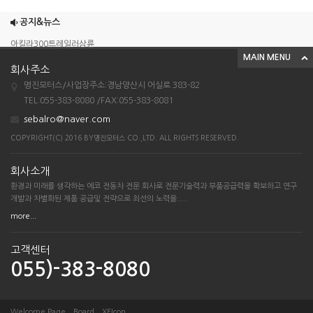
엠보이 125cc삼륜
공지&뉴스
아킬라300트레일러삼륜
MAIN MENU
아킬라300 삼륜
회사주소
시티밴승용배달용
명진모터스/사업장주소:경남양산시 어실로 383-82
TEL:055-383-8080 /FAX:055-383-8081
조이맥스125cc삼륜
sebalro@naver.com
엠보이 125cc삼륜
COPYRIGHT(C) 2016 BY명진모터스 CO.,LTD. ALL RIGHTS RESERVED.
아킬라300트레일러삼륜
아킬라300 삼륜
회사소개
시티밴승용배달용
환경과 미래를 생각하는 에코 전동차 전문 회사로 전문기술력과 부품공급력을 확보하고 연구
개발과 차별화된 제품 공급및 전략으로 최선의 노력을.....
more...
고객센터
055)-383-8080
Welcome Page
Board
XEIcon