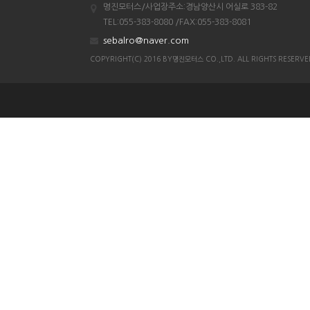
명진모터스/사업장주소:경남양산시 어실로 383-82
조이맥스125cc삼륜
TEL:055-383-8080 /FAX:055-383-8081
엠보이 125cc삼륜
sebalro@naver.com
아킬라300트레일러삼륜
COPYRIGHT(C) 2016 BY명진모터스 CO.,LTD. ALL RIGHTS RESERVE
아킬라300 삼륜
시티밴승용배달용