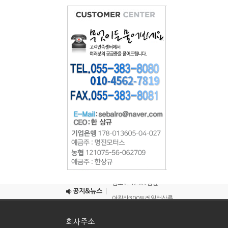
조이맥스125cc삼륜
엠보이 125cc삼륜
공지&뉴스
아킬라300트레일러삼륜
아킬라300 삼륜
회사주소
시티밴승용배달용