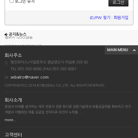
로그인 유지
ID/PW 찾기
|
회원가입
조이맥스125cc삼륜
공지&뉴스
엠보이 125cc삼륜
아킬라300트레일러삼륜
MAIN MENU
아킬라300 삼륜
회사주소
명진모터스/사업장주소:경남양산시 어실로 383-82
시티밴승용배달용
TEL:055-383-8080 /FAX:055-383-8081
조이맥스125cc삼륜
sebalro@naver.com
엠보이 125cc삼륜
COPYRIGHT(C) 2016 BY명진모터스 CO.,LTD. ALL RIGHTS RESERVED.
아킬라300트레일러삼륜
회사소개
아킬라300 삼륜
환경과 미래를 생각하는 에코 전동차 전문 회사로 전문기술력과 부품공급력을 확보하고 연구
시티밴승용배달용
개발과 차별화된 제품 공급및 전략으로 최선의 노력을.....
more...
고객센터