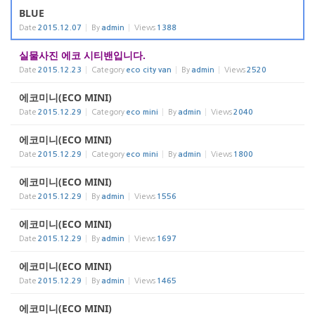
BLUE
Date
2015.12.07
By
admin
Views
1388
실물사진 에코 시티밴입니다.
Date
2015.12.23
Category
eco city van
By
admin
Views
2520
에코미니(ECO MINI)
Date
2015.12.29
Category
eco mini
By
admin
Views
2040
에코미니(ECO MINI)
Date
2015.12.29
Category
eco mini
By
admin
Views
1800
에코미니(ECO MINI)
Date
2015.12.29
By
admin
Views
1556
에코미니(ECO MINI)
Date
2015.12.29
By
admin
Views
1697
에코미니(ECO MINI)
Date
2015.12.29
By
admin
Views
1465
에코미니(ECO MINI)