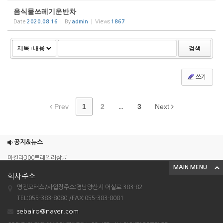
음식물쓰레기운반차
Date
2020.08.16
By
admin
Views
1867
검색
쓰기
Prev
1
2
...
3
Next
조이맥스125cc삼륜
엠보이 125cc삼륜
공지&뉴스
아킬라300트레일러삼륜
MAIN MENU
아킬라300 삼륜
회사주소
시티밴승용배달용
명진모터스/사업장주소:경남양산시 어실로 383-82
TEL:055-383-8080 /FAX:055-383-8081
조이맥스125cc삼륜
sebalro@naver.com
엠보이 125cc삼륜