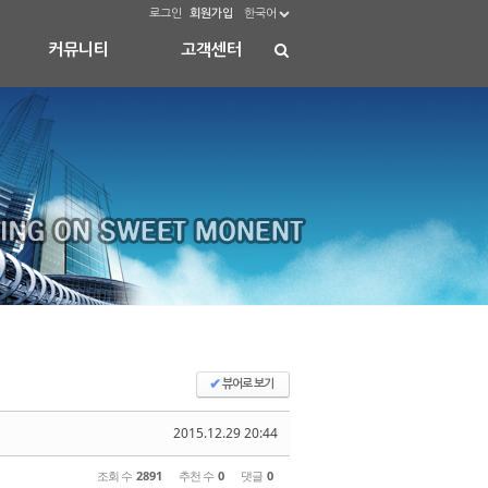
로그인
회원가입
한국어
커뮤니티
고객센터
✔
뷰어로 보기
2015.12.29 20:44
조회 수
2891
추천 수
0
댓글
0