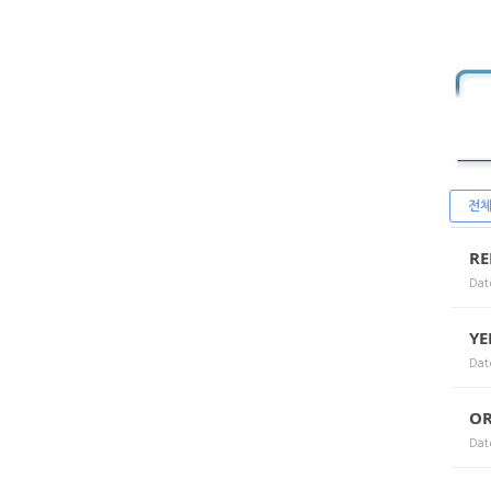
전
RE
Dat
YE
Dat
O
Dat