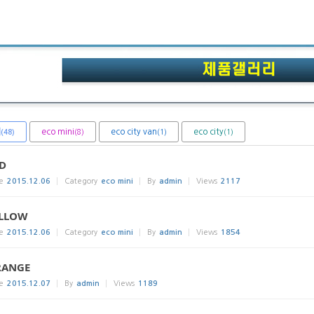
체
eco mini
eco city van
eco city
(8)
(1)
(1)
(48)
D
e
2015.12.06
Category
eco mini
By
admin
Views
2117
LLOW
e
2015.12.06
Category
eco mini
By
admin
Views
1854
RANGE
e
2015.12.07
By
admin
Views
1189