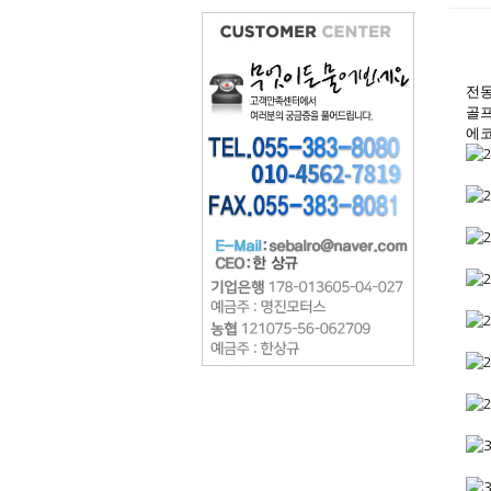
전동
골프
에코