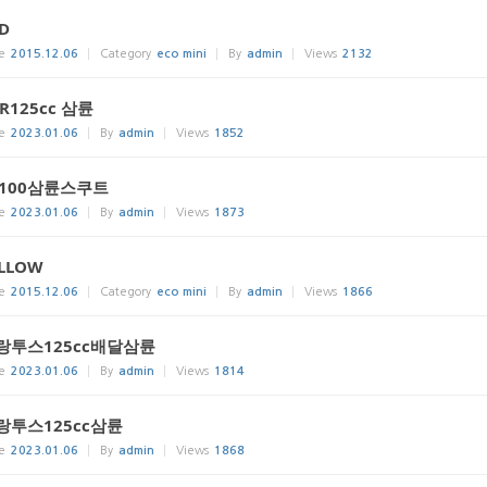
D
e
2015.12.06
Category
eco mini
By
admin
Views
2132
R125cc 삼륜
e
2023.01.06
By
admin
Views
1852
F100삼륜스쿠트
e
2023.01.06
By
admin
Views
1873
LLOW
e
2015.12.06
Category
eco mini
By
admin
Views
1866
랑투스125cc배달삼륜
e
2023.01.06
By
admin
Views
1814
랑투스125cc삼륜
e
2023.01.06
By
admin
Views
1868