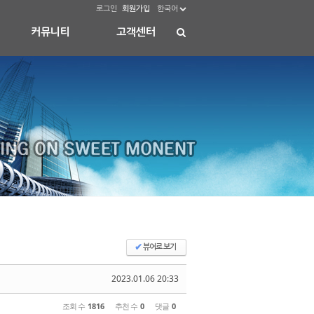
로그인
회원가입
한국어
커뮤니티
고객센터
✔
뷰어로 보기
2023.01.06 20:33
조회 수
1816
추천 수
0
댓글
0