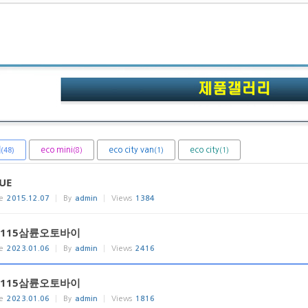
체
eco mini
eco city van
eco city
(8)
(1)
(1)
(48)
UE
e
2015.12.07
By
admin
Views
1384
B115삼륜오토바이
e
2023.01.06
By
admin
Views
2416
B115삼륜오토바이
e
2023.01.06
By
admin
Views
1816