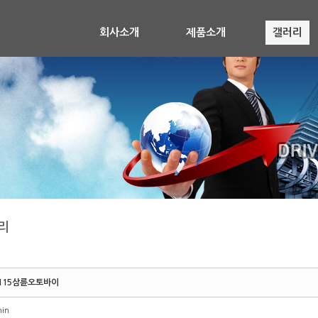
회사소개
제품소개
갤러리
리
115삼륜오토바이
in