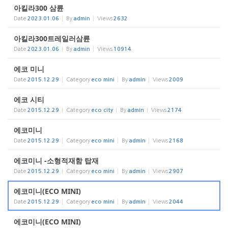
아킬라300 삼륜
Date
2023.01.06
By
admin
Views
2632
아킬라300트레일러삼륜
Date
2023.01.06
By
admin
Views
10914
에코 미니
Date
2015.12.29
Category
eco mini
By
admin
Views
2009
에코 시티
Date
2015.12.29
Category
eco city
By
admin
Views
2174
에코미니
Date
2015.12.29
Category
eco mini
By
admin
Views
2168
에코미니 -소형적재함 탑재
Date
2015.12.29
Category
eco mini
By
admin
Views
2907
에코미니(ECO MINI)
Date
2015.12.29
Category
eco mini
By
admin
Views
2044
에코미니(ECO MINI)