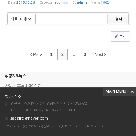
Date
2015.12.29
Category
eco mini
By
admin
Views
1802
검색
쓰기
Prev
1
2
...
3
Next
조이맥스125cc삼륜
엠보이 125cc삼륜
공지&뉴스
아킬라300트레일러삼륜
MAIN MENU
아킬라300 삼륜
회사주소
시티밴승용배달용
명진모터스/사업장주소:경남양산시 어실로 383-82
TEL:055-383-8080 /FAX:055-383-8081
조이맥스125cc삼륜
sebalro@naver.com
엠보이 125cc삼륜
COPYRIGHT(C) 2016 BY명진모터스 CO.,LTD. ALL RIGHTS RESERVED.
아킬라300트레일러삼륜