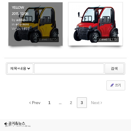
YELLOW
2015/12/06
by
admin
in
eco mini
Views
1855
2118
Views : 1855
Views : 2118
검색
쓰기
Prev
1
...
2
3
Next
조이맥스125cc삼륜
엠보이 125cc삼륜
공지&뉴스