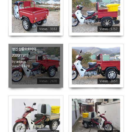
3332
5757
Views : 3332
Views : 5757
명진 삼륜오토바이
2020/11/17
by
admin
Views
2670
2051
Views : 2670
Views : 2051
1855
4687