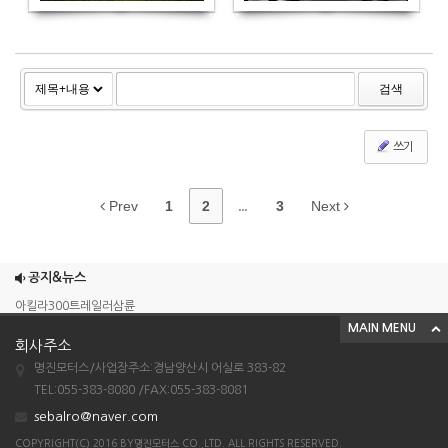
검색
쓰기
Prev
1
2
...
3
Next
조이맥스125cc삼륜
엠보이 125cc삼륜
공지&뉴스
아킬라300트레일러삼륜
MAIN MENU
아킬라300 삼륜
회사주소
시티밴승용배달용
명진모터스/사업장주소:경남양산시 어실로 383-82
조이맥스125cc삼륜
TEL:055-383-8080 /FAX:055-383-8081
sebalro@naver.com
엠보이 125cc삼륜
COPYRIGHT(C) 2016 BY명진모터스 CO.,LTD. ALL RIGHTS RESERVED.