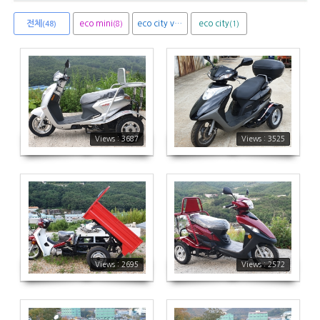
전체
eco mini
eco city van
eco city
(8)
(1)
(1)
(48)
3687
3525
Views : 3687
Views : 3525
2695
2572
Views : 2695
Views : 2572