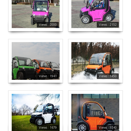
2000
2152
Views : 2000
Views : 2152
에코미니(ECO MINI)
1450
1941
Views : 1941
Views : 1450
에코미니(ECO MINI)
에코미니(ECO MINI)
1679
1540
Views : 1679
Views : 1540